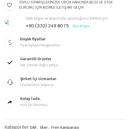
TOPLU SİPARİŞLERİNİZDE ÜRÜN HAKKINDA BİLGİ VE STOK
DURUMU İÇİN BİZİMLE İLETİŞİME GEÇİN ...
Stok bilgisi ve aracınızla uyumluğunu kontrol için
+90 (332) 249 80 75
Bizi Arayın
Düşük fiyatlar
Fiyat eşleştirme garantisi
Garantili Ürünler
Her zaman doğru parça
Şirket İçi Uzmanlar.
ürünlerimizi biliyoruz
Kolay İade.
Hızlı ve Sorunsuz
Kategoriler
,
,
DAF
Eker
Fren Kampanası