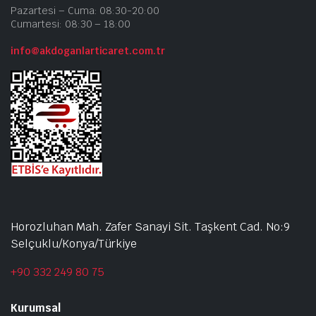
Pazartesi – Cuma: 08:30-20:00
Cumartesi: 08:30 – 18:00
info@akdoganlarticaret.com.tr
Horozluhan Mah. Zafer Sanayi Sit. Taşkent Cad. No:9
Selçuklu/Konya/Türkiye
+90 332 249 80 75
Kurumsal