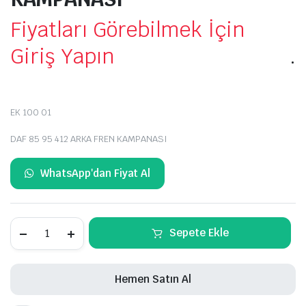
Fiyatları Görebilmek İçin
Giriş Yapın
.
EK 100 01
DAF 85 95 412 ARKA FREN KAMPANASI
WhatsApp'dan Fiyat Al
DAF
Sepete Ekle
85
95
412
ARKA
Hemen Satın Al
FREN
KAMPANASI
miktar