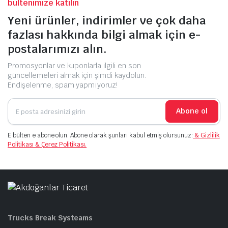
bültenimize katılın
Yeni ürünler, indirimler ve çok daha
fazlası hakkında bilgi almak için e-
postalarımızı alın.
Promosyonlar ve kuponlarla ilgili en son
güncellemeleri almak için şimdi kaydolun.
Endişelenme, spam yapmıyoruz!
Abone ol
E bülten e abone olun. Abone olarak şunları kabul etmiş olursunuz:
& Gizlilik
Politikası & Çerez Politikası.
Trucks Break Systeams