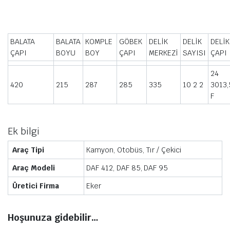
BALATA
BALATA
KOMPLE
GÖBEK
DELİK
DELİK
DELİ
ÇAPI
BOYU
BOY
ÇAPI
MERKEZİ
SAYISI
ÇAPI
24
420
215
287
285
335
10 2 2
3013,
F
Ek bilgi
Araç Tipi
Kamyon, Otobüs, Tır / Çekici
Araç Modeli
DAF 412, DAF 85, DAF 95
Üretici Firma
Eker
Hoşunuza gidebilir…