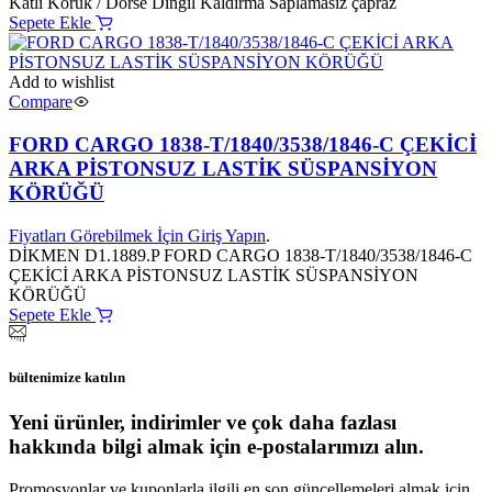
Katlı Körük / Dorse Dingil Kaldırma Saplamasız çapraz
Sepete Ekle
Add to wishlist
Compare
FORD CARGO 1838-T/1840/3538/1846-C ÇEKİCİ
ARKA PİSTONSUZ LASTİK SÜSPANSİYON
KÖRÜĞÜ
Fiyatları Görebilmek İçin Giriş Yapın
.
DİKMEN D1.1889.P FORD CARGO 1838-T/1840/3538/1846-C
ÇEKİCİ ARKA PİSTONSUZ LASTİK SÜSPANSİYON
KÖRÜĞÜ
Sepete Ekle
bültenimize katılın
Yeni ürünler, indirimler ve çok daha fazlası
hakkında bilgi almak için e-postalarımızı alın.
Promosyonlar ve kuponlarla ilgili en son güncellemeleri almak için