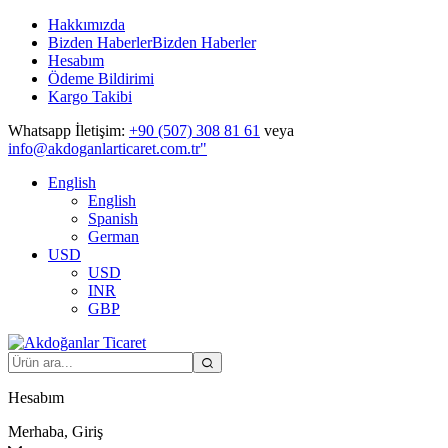
Hakkımızda
Bizden Haberler
Bizden Haberler
Hesabım
Ödeme Bildirimi
Kargo Takibi
Whatsapp İletişim:
+90 (507) 308 81 61
veya
info@akdoganlarticaret.com.tr"
English
English
Spanish
German
USD
USD
INR
GBP
Hesabım
Merhaba, Giriş