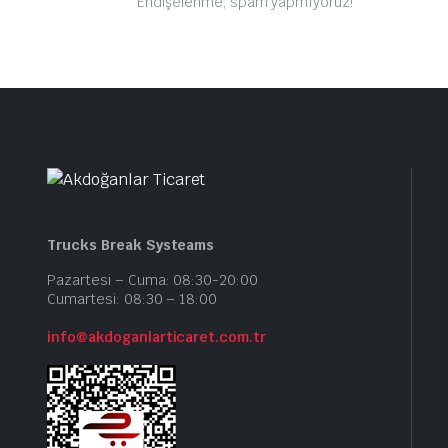
Endişelenme, spam yapmıyoruz!
Trucks Break Systeams
Pazartesi – Cuma: 08:30-20:00
Cumartesi: 08:30 – 18:00
info@akdoganlarticaret.com.tr