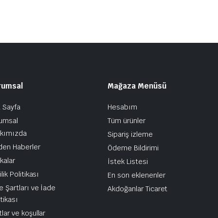
rumsal
Mağaza Menüsü
 Sayfa
Hesabım
umsal
Tüm ürünler
kımızda
Sipariş izleme
den Haberler
Ödeme Bildirimi
kalar
İstek Listesi
ilik Politikası
En son eklenenler
e Şartları ve İade
Akdoğanlar Ticaret
itikası
tlar ve koşullar