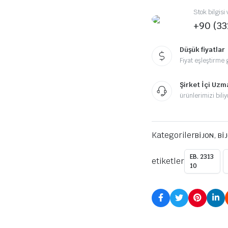
MM
BİJON
Stok bilgis
miktar
+90 (33
Düşük fiyatlar
Fiyat eşleştirme 
Şirket İçi Uzm
ürünlerimizi bili
Kategoriler
,
BİJON
Bİ
EB. 2313
etiketler
10