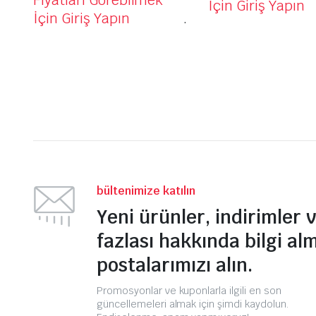
Fiyatları Görebilmek
İçin Giriş Yapın
İçin Giriş Yapın
.
bültenimize katılın
Yeni ürünler, indirimler 
fazlası hakkında bilgi al
postalarımızı alın.
Promosyonlar ve kuponlarla ilgili en son
güncellemeleri almak için şimdi kaydolun.