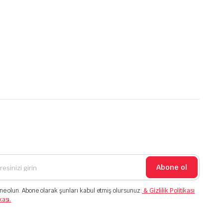
Abone ol
ne olun. Abone olarak şunları kabul etmiş olursunuz:
& Gizlilik Politikası
kası.