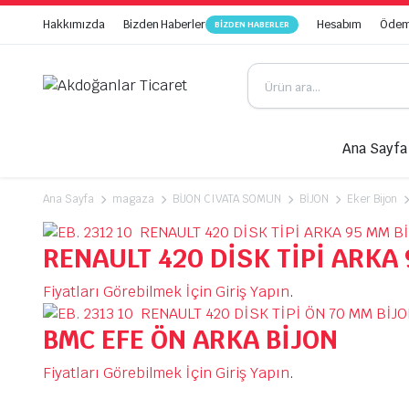
Hakkımızda
Bizden Haberler
Hesabım
Ödeme
BIZDEN HABERLER
Ana Sayfa
Ana Sayfa
magaza
BİJON CIVATA SOMUN
BİJON
Eker Bijon
RENAULT 420 DİSK TİPİ ARKA
Fiyatları Görebilmek İçin Giriş Yapın
.
BMC EFE ÖN ARKA BİJON
Fiyatları Görebilmek İçin Giriş Yapın
.