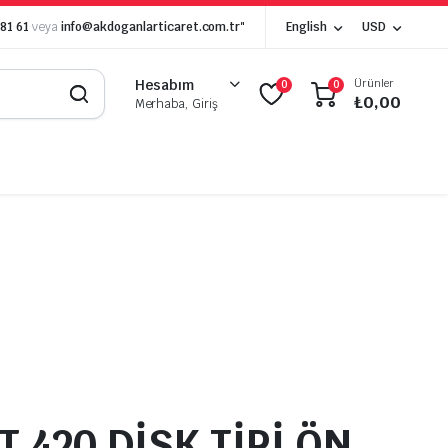
 81 61
veya
info@akdoganlarticaret.com.tr"
English
USD
Ürünler
Hesabım
0
0
₺
0,00
Merhaba, Giriş
 420 DİSK TİPİ ÖN