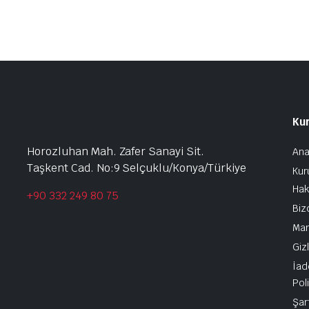
Ku
Horozluhan Mah. Zafer Sanayi Sit.
Ana
Taşkent Cad. No:9 Selçuklu/Konya/Türkiye
Kur
Hak
+90 332 249 80 75
Biz
Mar
Gizl
İad
Pol
Şar