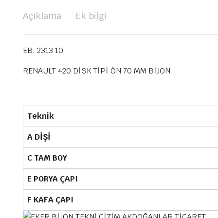
Açıklama
Ek bilgi
EB. 2313 10
RENAULT 420 DİSK TİPİ ÖN 70 MM BİJON
Teknik
A DİŞİ
C TAM BOY
E PORYA ÇAPI
F KAFA ÇAPI