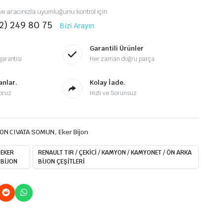
i ve aracınızla uyumluğunu kontrol için
2) 249 80 75
Bizi Arayın
Garantili Ürünler
garantisi
Her zaman doğru parça
anlar.
Kolay İade.
yoruz
Hızlı ve Sorunsuz
,
JON CIVATA SOMUN
Eker Bijon
EKER
RENAULT TIR / ÇEKİCİ / KAMYON / KAMYONET / ÖN ARKA
BİJON
BİJON ÇEŞİTLERİ