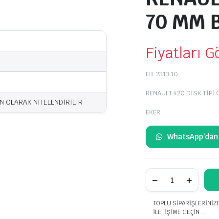
70 MM 
Fiyatları 
EB. 2313 10
RENAULT 420 DİSK TİPİ
UN OLARAK NİTELENDİRİLİR
EKER
WhatsApp'dan 
RENAULT
420
DİSK
TİPİ
TOPLU SİPARİŞLERİNİZ
ÖN
İLETİŞİME GEÇİN ...
70