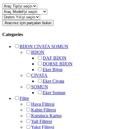
Aracınız için parçaları bulun
Categories
BİJON CIVATA SOMUN
BİJON
DAF BİJON
DORSE BİJON
Eker Bijon
CIVATA
Eker Civata
SOMUN
Eker Somun
Filtre
Hava Filtresi
Kabin Filtresi
Kurutucu Kartuş
Yağ Filtresi
Yakıt Filtresi