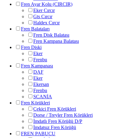
Fren Ayar Kolu (CIRCIR)
Eker Cırcır
Gts Cırcır
Haldex Cırcır
Fren Balataları
Fren Disk Balatası
Fren Kampana Balatası
Fren Diski
Eker
Frenbu
Fren Kampanası
DAF
Eker
Ekersan
Frenbu
SCANİA
Fren Körükleri
Çekici Fren Körükleri
Dorse / Treyler Fren Körükleri
İmdatlı Fren Körüğü D/P
İmdatsız Fren Körüğü
FREN PABUCU