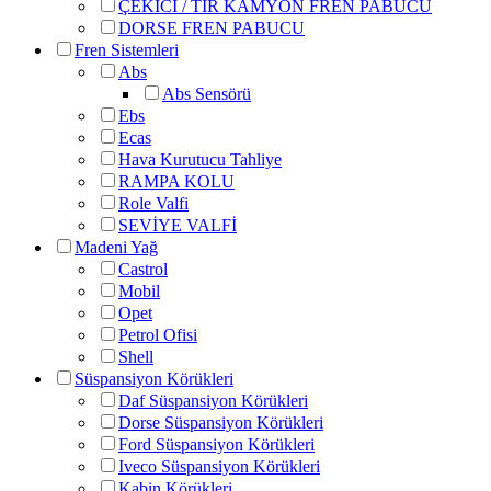
ÇEKİCİ / TIR KAMYON FREN PABUCU
DORSE FREN PABUCU
Fren Sistemleri
Abs
Abs Sensörü
Ebs
Ecas
Hava Kurutucu Tahliye
RAMPA KOLU
Role Valfi
SEVİYE VALFİ
Madeni Yağ
Castrol
Mobil
Opet
Petrol Ofisi
Shell
Süspansiyon Körükleri
Daf Süspansiyon Körükleri
Dorse Süspansiyon Körükleri
Ford Süspansiyon Körükleri
Iveco Süspansiyon Körükleri
Kabin Körükleri