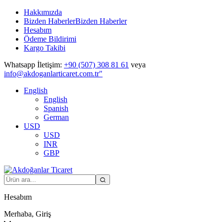
Hakkımızda
Bizden Haberler
Bizden Haberler
Hesabım
Ödeme Bildirimi
Kargo Takibi
Whatsapp İletişim:
+90 (507) 308 81 61
veya
info@akdoganlarticaret.com.tr"
English
English
Spanish
German
USD
USD
INR
GBP
Hesabım
Merhaba, Giriş