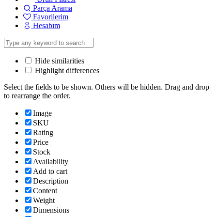
Parça Arama
Favorilerim
Hesabım
Hide similarities
Highlight differences
Select the fields to be shown. Others will be hidden. Drag and drop
to rearrange the order.
Image
SKU
Rating
Price
Stock
Availability
Add to cart
Description
Content
Weight
Dimensions