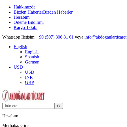
Hakkımızda
Bizden Haberler
Bizden Haberler
Hesabım
Ödeme Bildirimi
Kargo Takibi
Whatsapp İletişim:
+90 (507) 308 81 61
veya
info@akdoganlarticaret
English
English
Spanish
German
USD
USD
INR
GBP
Hesabım
Merhaba, Giriş