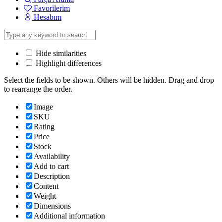
Favorilerim
Hesabım
Hide similarities
Highlight differences
Select the fields to be shown. Others will be hidden. Drag and drop
to rearrange the order.
Image
SKU
Rating
Price
Stock
Availability
Add to cart
Description
Content
Weight
Dimensions
Additional information