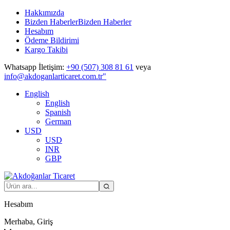
Hakkımızda
Bizden Haberler
Bizden Haberler
Hesabım
Ödeme Bildirimi
Kargo Takibi
Whatsapp İletişim:
+90 (507) 308 81 61
veya
info@akdoganlarticaret.com.tr"
English
English
Spanish
German
USD
USD
INR
GBP
Hesabım
Merhaba, Giriş