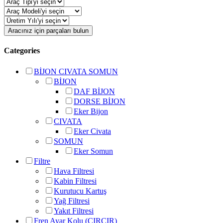
Aracınız için parçaları bulun
Categories
BİJON CIVATA SOMUN
BİJON
DAF BİJON
DORSE BİJON
Eker Bijon
CIVATA
Eker Civata
SOMUN
Eker Somun
Filtre
Hava Filtresi
Kabin Filtresi
Kurutucu Kartuş
Yağ Filtresi
Yakıt Filtresi
Fren Ayar Kolu (CIRCIR)