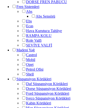
DORSE FREN PABUCU
Fren Sistemleri
Abs
Abs Sensörü
Ebs
Ecas
Hava Kurutucu Tahliye
RAMPA KOLU
Role Valfi
SEVİYE VALFİ
Madeni Yağ
Castrol
Mobil
Opet
Petrol Ofisi
Shell
Süspansiyon Körükleri
Daf Süspansiyon Körükleri
Dorse Süspansiyon Körükleri
Ford Süspansiyon Körükleri
Iveco Süspansiyon Körükleri
Kabin Körükleri
Man Süspansiyon Körükleri