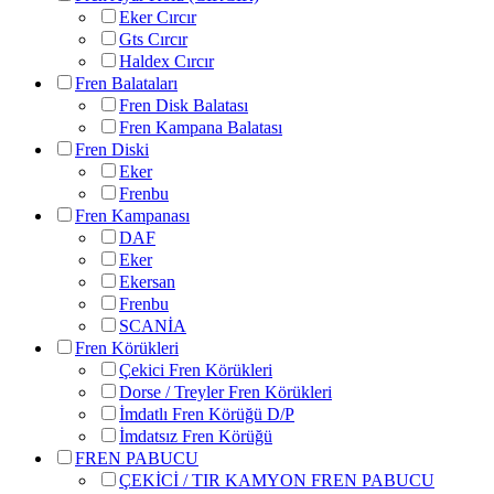
Eker Cırcır
Gts Cırcır
Haldex Cırcır
Fren Balataları
Fren Disk Balatası
Fren Kampana Balatası
Fren Diski
Eker
Frenbu
Fren Kampanası
DAF
Eker
Ekersan
Frenbu
SCANİA
Fren Körükleri
Çekici Fren Körükleri
Dorse / Treyler Fren Körükleri
İmdatlı Fren Körüğü D/P
İmdatsız Fren Körüğü
FREN PABUCU
ÇEKİCİ / TIR KAMYON FREN PABUCU