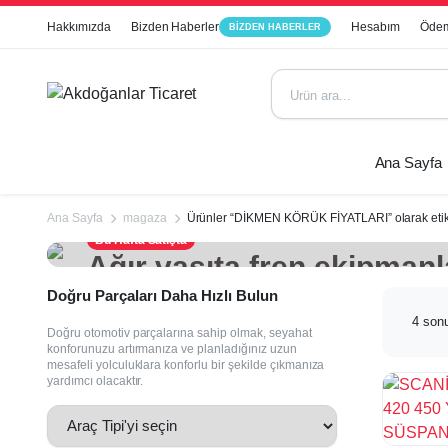
Hakkımızda
Bizden Haberler
Hesabım
Ödem
BIZDEN HABERLER
Ana Sayfa
Ana Sayfa
magaza
Ürünler “DİKMEN KÖRÜK FİYATLARI” olarak etik
Bu Hafta Satışta
Ağır vasıta fren ekipmanl
perakende satışı.
Doğru Parçaları Daha Hızlı Bulun
4 sonu
Doğru otomotiv parçalarına sahip olmak, seyahat
konforunuzu artırmanıza ve planladığınız uzun
mesafeli yolculuklara konforlu bir şekilde çıkmanıza
yardımcı olacaktır.