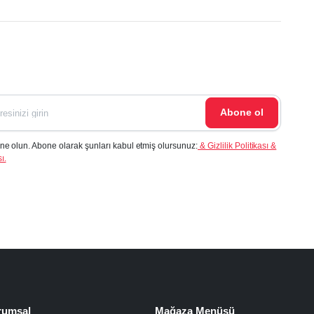
Abone ol
ne olun. Abone olarak şunları kabul etmiş olursunuz:
& Gizlilik Politikası &
ı.
rumsal
Mağaza Menüsü