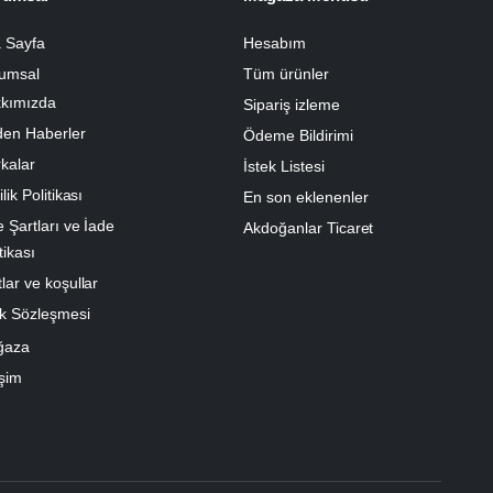
 Sayfa
Hesabım
umsal
Tüm ürünler
kımızda
Sipariş izleme
den Haberler
Ödeme Bildirimi
kalar
İstek Listesi
ilik Politikası
En son eklenenler
e Şartları ve İade
Akdoğanlar Ticaret
tikası
lar ve koşullar
k Sözleşmesi
ğaza
işim