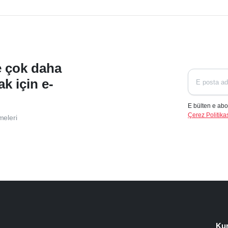
ve çok daha
ak için e-
E bülten e abo
Çerez Politikas
meleri
Ku