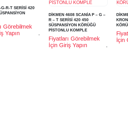
-G-R-T SERİSİ 420
SÜSPANSİYON
DİKMEN 4608 SCANİA P – G –
DİKME
R – T SERİSİ 420 450
KRON
SÜSPANSİYON KÖRÜĞÜ
KÖRÜ
rı Görebilmek
PİSTONLU KOMPLE
riş Yapın
.
Fiya
Fiyatları Görebilmek
İçin
İçin Giriş Yapın
.