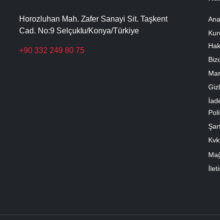
Horozluhan Mah. Zafer Sanayi Sit. Taşkent
Ana
Cad. No:9 Selçuklu/Konya/Türkiye
Kur
Hak
+90 332 249 80 75
Biz
Mar
Gizl
İad
Poli
Şart
Kvk
Ma
İlet