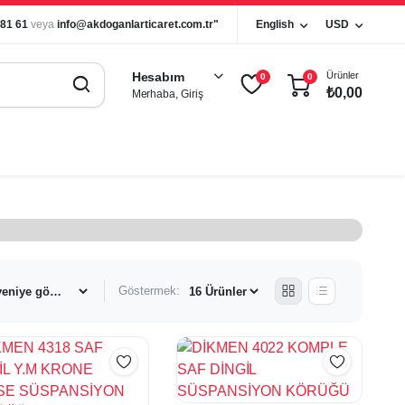
 81 61
veya
info@akdoganlarticaret.com.tr"
English
USD
Ürünler
Hesabım
0
0
₺
0,00
Merhaba, Giriş
Göstermek: