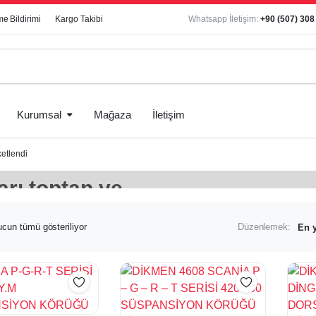
e Bildirimi
Kargo Takibi
Whatsapp İletişim:
+90 (507) 308
Kurumsal
Mağaza
İletişim
etlendi
arı toptan ve
En
cun tümü gösteriliyor
Düzenlemek:
yeniye
göre
sıralandı