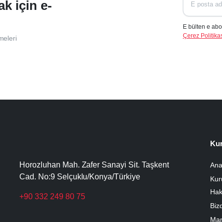
ak için e-
E bülten e abo
Çerez Politikas
meleri
Ku
Horozluhan Mah. Zafer Sanayi Sit. Taşkent
Ana
Cad. No:9 Selçuklu/Konya/Türkiye
Kur
Hak
+90 332 249 80 75
Biz
Mar