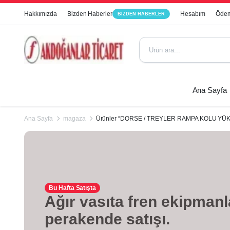
Hakkımızda
Bizden Haberler
Hesabım
Ödem
BIZDEN HABERLER
Ana Sayfa
Ana Sayfa
magaza
Ürünler “DORSE / TREYLER RAMPA KOLU YÜKSEK
Bu Hafta Satışta
Ağır vasıta fren ekipmanl
perakende satışı.