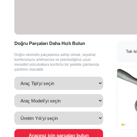
Doğru Parçaları Daha Hızlı Bulun
Tek bi
Doğru otomotiv parçalarına sahip olmak, seyahat
konforunuzu artırmanıza ve planladığınız uzun
mesafeli yolculuklara konforlu bir şekilde çıkmanıza
yardımcı olacaktır.
Aracınız için parçaları bulun