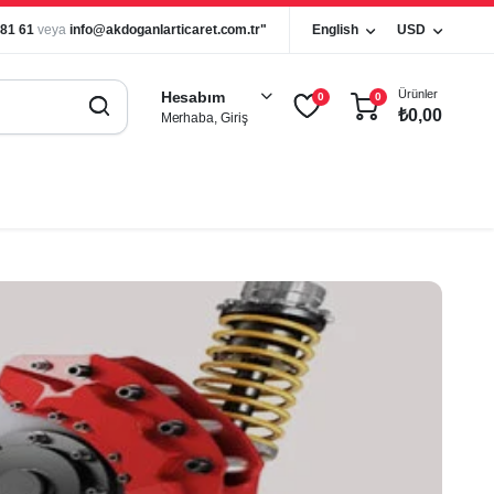
 81 61
veya
info@akdoganlarticaret.com.tr"
English
USD
Ürünler
Hesabım
0
0
₺
0,00
Merhaba, Giriş