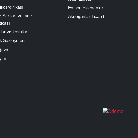
ilik Politikası
En son eklenenler
e Şartları ve İade
Akdoğanlar Ticaret
tikası
lar ve koşullar
k Sözleşmesi
ğaza
işim