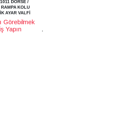
1011 DORSE /
 RAMPA KOLU
K AYAR VALFİ
rı Görebilmek
riş Yapın
.