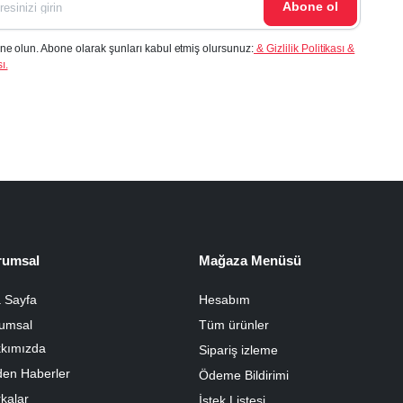
Abone ol
ne olun. Abone olarak şunları kabul etmiş olursunuz:
& Gizlilik Politikası &
ı.
rumsal
Mağaza Menüsü
 Sayfa
Hesabım
umsal
Tüm ürünler
kımızda
Sipariş izleme
den Haberler
Ödeme Bildirimi
kalar
İstek Listesi