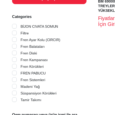
BM 69000
TREYLER
YÜKSEKLİ
Categories
Fiyatla
İçin Gi
BİJON CIVATA SOMUN
Filtre
Fren Ayar Kolu (CIRCIR)
Fren Balataları
Fren Diski
Fren Kampanası
Fren Körükleri
FREN PABUCU
Fren Sistemleri
Madeni Yağ
Süspansiyon Körükleri
Tamir Takımı
Oem numarası veya ürün ismi ile ara