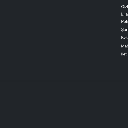
Gizl
İad
Poli
Şart
Kvk
Ma
İlet