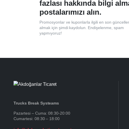
fazlası hakkında bilgi alm
postalarımızı alın.
Promosyonlar ve kuponlarla ilgili en son güncelle
almak için şimdi kaydolun. Endişelenme, spam
yapmıyoruz!
Trucks Break Systeams
Pazartesi – Cuma: 08:30-20:00
Cumartesi: 08:30 – 18:00