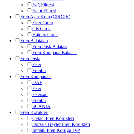
Yağ Filtresi
Yakıt Filtresi
Fren Ayar Kolu (CIRCIR)
Eker Cırcır
Gts Cırcır
Haldex Cırcır
Fren Balataları
Fren Disk Balatası
Fren Kampana Balatası
Fren Diski
Eker
Frenbu
Fren Kampanası
DAF
Eker
Ekersan
Frenbu
SCANİA
Fren Körükleri
Çekici Fren Körükleri
Dorse / Treyler Fren Körükleri
İmdatlı Fren Körüğü D/P