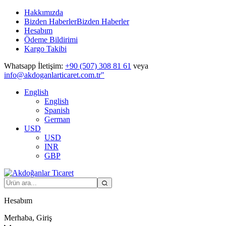
Hakkımızda
Bizden Haberler
Bizden Haberler
Hesabım
Ödeme Bildirimi
Kargo Takibi
Whatsapp İletişim:
+90 (507) 308 81 61
veya
info@akdoganlarticaret.com.tr"
English
English
Spanish
German
USD
USD
INR
GBP
Hesabım
Merhaba, Giriş