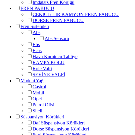
İmdatsız Fren Körüğü
FREN PABUCU
ÇEKİCİ / TIR KAMYON FREN PABUCU
DORSE FREN PABUCU
Fren Sistemleri
Abs
Abs Sensörü
Ebs
Ecas
Hava Kurutucu Tahliye
RAMPA KOLU
Role Valfi
SEVİYE VALFİ
Madeni Yağ
Castrol
Mobil
Opet
Petrol Ofisi
Shell
Süspansiyon Körükleri
Daf Süspansiyon Körükleri
Dorse Süspansiyon Körükleri
Ford Süspansiyon Körükleri