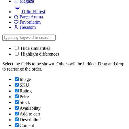
Mağaza
Ürün Filtresi
Parça Arama
Favorilerim
Hesabım
Hide similarities
Highlight differences
Select the fields to be shown. Others will be hidden. Drag and drop
to rearrange the order.
Image
SKU
Rating
Price
Stock
Availability
Add to cart
Description
Content