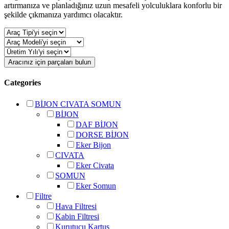
artırmanıza ve planladığınız uzun mesafeli yolculuklara konforlu bir
şekilde çıkmanıza yardımcı olacaktır.
Aracınız için parçaları bulun
Categories
BİJON CIVATA SOMUN
BİJON
DAF BİJON
DORSE BİJON
Eker Bijon
CIVATA
Eker Civata
SOMUN
Eker Somun
Filtre
Hava Filtresi
Kabin Filtresi
Kurutucu Kartuş