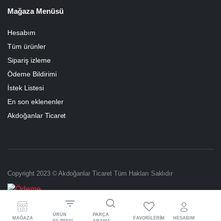
Mağaza Menüsü
Hesabım
Tüm ürünler
Sipariş izleme
Ödeme Bildirimi
İstek Listesi
En son eklenenler
Akdoğanlar Ticaret
Copyright 2023 © Akdoğanlar Ticaret Tüm Hakları Saklıdır
ÜRÜN
PARÇA
MAĞAZA
FAVORILERIM
HESABIM