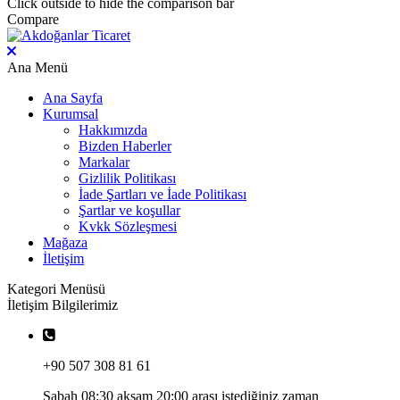
Click outside to hide the comparison bar
Compare
Ana Menü
Ana Sayfa
Kurumsal
Hakkımızda
Bizden Haberler
Markalar
Gizlilik Politikası
İade Şartları ve İade Politikası
Şartlar ve koşullar
Kvkk Sözleşmesi
Mağaza
İletişim
Kategori Menüsü
İletişim Bilgilerimiz
+90 507 308 81 61
Sabah 08:30 akşam 20:00 arası istediğiniz zaman