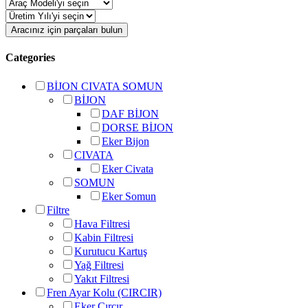
Aracınız için parçaları bulun
Categories
BİJON CIVATA SOMUN
BİJON
DAF BİJON
DORSE BİJON
Eker Bijon
CIVATA
Eker Civata
SOMUN
Eker Somun
Filtre
Hava Filtresi
Kabin Filtresi
Kurutucu Kartuş
Yağ Filtresi
Yakıt Filtresi
Fren Ayar Kolu (CIRCIR)
Eker Cırcır