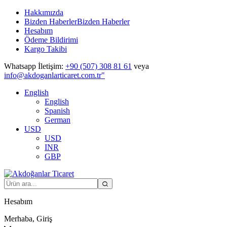
Hakkımızda
Bizden Haberler
Bizden Haberler
Hesabım
Ödeme Bildirimi
Kargo Takibi
Whatsapp İletişim:
+90 (507) 308 81 61
veya
info@akdoganlarticaret.com.tr"
English
English
Spanish
German
USD
USD
INR
GBP
Hesabım
Merhaba, Giriş