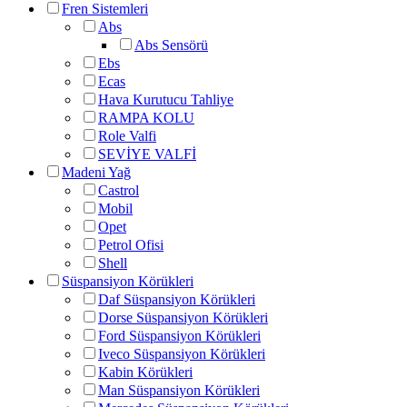
Fren Sistemleri
Abs
Abs Sensörü
Ebs
Ecas
Hava Kurutucu Tahliye
RAMPA KOLU
Role Valfi
SEVİYE VALFİ
Madeni Yağ
Castrol
Mobil
Opet
Petrol Ofisi
Shell
Süspansiyon Körükleri
Daf Süspansiyon Körükleri
Dorse Süspansiyon Körükleri
Ford Süspansiyon Körükleri
Iveco Süspansiyon Körükleri
Kabin Körükleri
Man Süspansiyon Körükleri