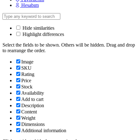
Hesabım
Hide similarities
Highlight differences
Select the fields to be shown. Others will be hidden. Drag and drop
to rearrange the order.
Image
SKU
Rating
Price
Stock
Availability
Add to cart
Description
Content
Weight
Dimensions
Additional information