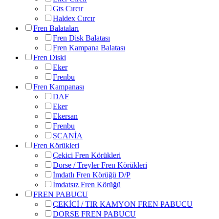
Gts Cırcır
Haldex Cırcır
Fren Balataları
Fren Disk Balatası
Fren Kampana Balatası
Fren Diski
Eker
Frenbu
Fren Kampanası
DAF
Eker
Ekersan
Frenbu
SCANİA
Fren Körükleri
Çekici Fren Körükleri
Dorse / Treyler Fren Körükleri
İmdatlı Fren Körüğü D/P
İmdatsız Fren Körüğü
FREN PABUCU
ÇEKİCİ / TIR KAMYON FREN PABUCU
DORSE FREN PABUCU