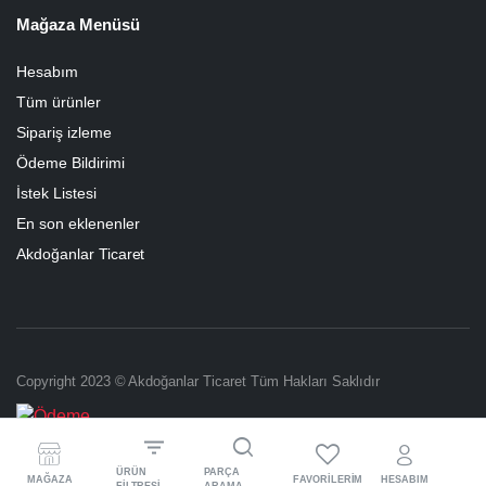
Mağaza Menüsü
Hesabım
Tüm ürünler
Sipariş izleme
Ödeme Bildirimi
İstek Listesi
En son eklenenler
Akdoğanlar Ticaret
Copyright 2023 © Akdoğanlar Ticaret Tüm Hakları Saklıdır
ÜRÜN
PARÇA
MAĞAZA
FAVORILERIM
HESABIM