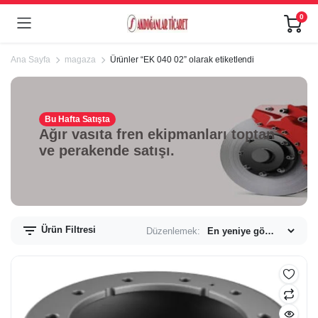
0
Ana Sayfa
magaza
Ürünler “EK 040 02” olarak etiketlendi
Bu Hafta Satışta
Ağır vasıta fren ekipmanları toptan
ve perakende satışı.
Ürün Filtresi
Düzenlemek: