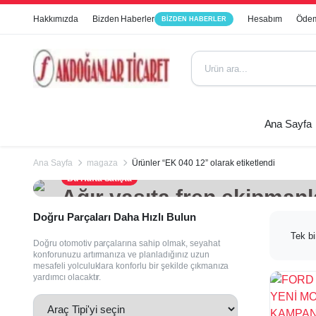
Hakkımızda
Bizden Haberler
Hesabım
Ödem
BIZDEN HABERLER
Ana Sayfa
Ana Sayfa
magaza
Ürünler “EK 040 12” olarak etiketlendi
Bu Hafta Satışta
Ağır vasıta fren ekipmanl
perakende satışı.
Doğru Parçaları Daha Hızlı Bulun
Tek bi
Doğru otomotiv parçalarına sahip olmak, seyahat
konforunuzu artırmanıza ve planladığınız uzun
mesafeli yolculuklara konforlu bir şekilde çıkmanıza
yardımcı olacaktır.