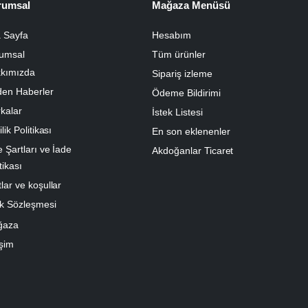
rumsal
Mağaza Menüsü
 Sayfa
Hesabım
umsal
Tüm ürünler
kımızda
Sipariş izleme
den Haberler
Ödeme Bildirimi
kalar
İstek Listesi
ilik Politikası
En son eklenenler
e Şartları ve İade
Akdoğanlar Ticaret
tikası
lar ve koşullar
k Sözleşmesi
ğaza
işim