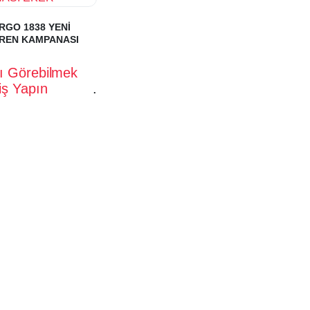
RGO 1838 YENİ
REN KAMPANASI
rı Görebilmek
riş Yapın
.