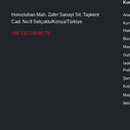
Ku
Horozluhan Mah. Zafer Sanayi Sit. Taşkent
Ana
Cad. No:9 Selçuklu/Konya/Türkiye
Kur
Hak
+90 332 249 80 75
Biz
Mar
Gizl
İad
Poli
Şart
Kvk
Ma
İlet