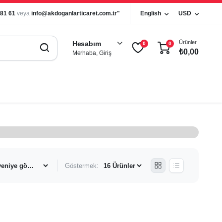
 81 61
veya
info@akdoganlarticaret.com.tr"
English
USD
Ürünler
Hesabım
0
0
₺
0,00
Merhaba, Giriş
Göstermek: