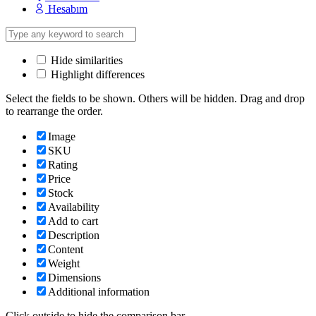
Hesabım
Hide similarities
Highlight differences
Select the fields to be shown. Others will be hidden. Drag and drop
to rearrange the order.
Image
SKU
Rating
Price
Stock
Availability
Add to cart
Description
Content
Weight
Dimensions
Additional information
Click outside to hide the comparison bar