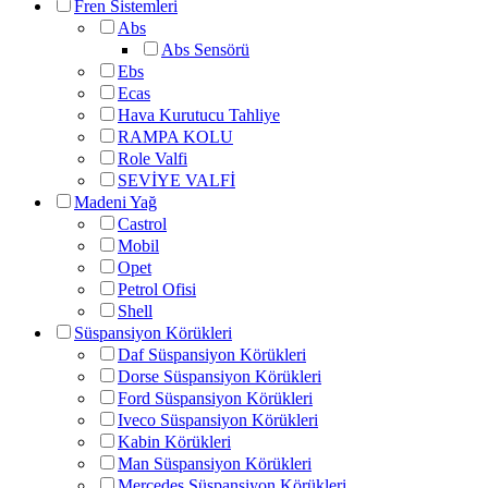
Fren Sistemleri
Abs
Abs Sensörü
Ebs
Ecas
Hava Kurutucu Tahliye
RAMPA KOLU
Role Valfi
SEVİYE VALFİ
Madeni Yağ
Castrol
Mobil
Opet
Petrol Ofisi
Shell
Süspansiyon Körükleri
Daf Süspansiyon Körükleri
Dorse Süspansiyon Körükleri
Ford Süspansiyon Körükleri
Iveco Süspansiyon Körükleri
Kabin Körükleri
Man Süspansiyon Körükleri
Mercedes Süspansiyon Körükleri