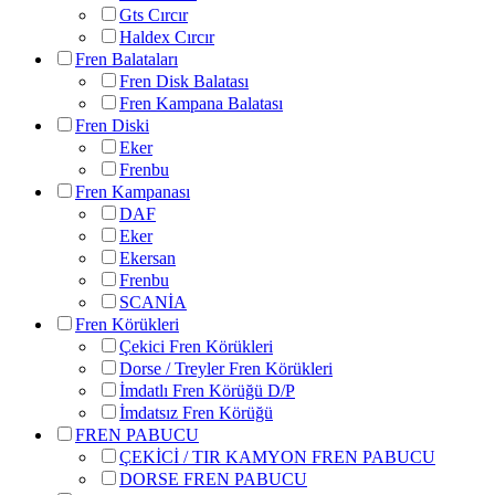
Gts Cırcır
Haldex Cırcır
Fren Balataları
Fren Disk Balatası
Fren Kampana Balatası
Fren Diski
Eker
Frenbu
Fren Kampanası
DAF
Eker
Ekersan
Frenbu
SCANİA
Fren Körükleri
Çekici Fren Körükleri
Dorse / Treyler Fren Körükleri
İmdatlı Fren Körüğü D/P
İmdatsız Fren Körüğü
FREN PABUCU
ÇEKİCİ / TIR KAMYON FREN PABUCU
DORSE FREN PABUCU