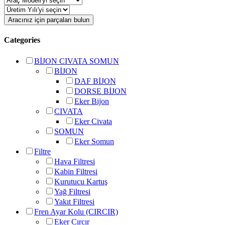
Aracınız için parçaları bulun
Categories
BİJON CIVATA SOMUN
BİJON
DAF BİJON
DORSE BİJON
Eker Bijon
CIVATA
Eker Civata
SOMUN
Eker Somun
Filtre
Hava Filtresi
Kabin Filtresi
Kurutucu Kartuş
Yağ Filtresi
Yakıt Filtresi
Fren Ayar Kolu (CIRCIR)
Eker Cırcır