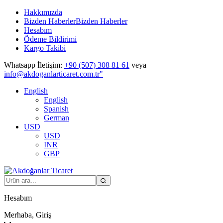
Hakkımızda
Bizden Haberler
Bizden Haberler
Hesabım
Ödeme Bildirimi
Kargo Takibi
Whatsapp İletişim:
+90 (507) 308 81 61
veya
info@akdoganlarticaret.com.tr"
English
English
Spanish
German
USD
USD
INR
GBP
Hesabım
Merhaba, Giriş