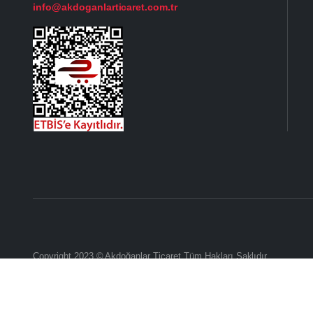
info@akdoganlarticaret.com.tr
Copyright 2023 © Akdoğanlar Ticaret Tüm Hakları Saklıdır