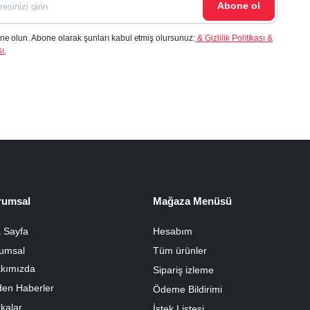
Abone ol
ne olun. Abone olarak şunları kabul etmiş olursunuz:
& Gizlilik Politikası &
ı.
rumsal
Mağaza Menüsü
 Sayfa
Hesabım
umsal
Tüm ürünler
kımızda
Sipariş izleme
den Haberler
Ödeme Bildirimi
kalar
İstek Listesi