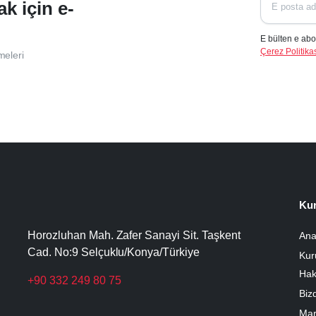
ak için e-
E bülten e abo
Çerez Politikas
meleri
Ku
Horozluhan Mah. Zafer Sanayi Sit. Taşkent
Ana
Cad. No:9 Selçuklu/Konya/Türkiye
Kur
Hak
+90 332 249 80 75
Biz
Mar