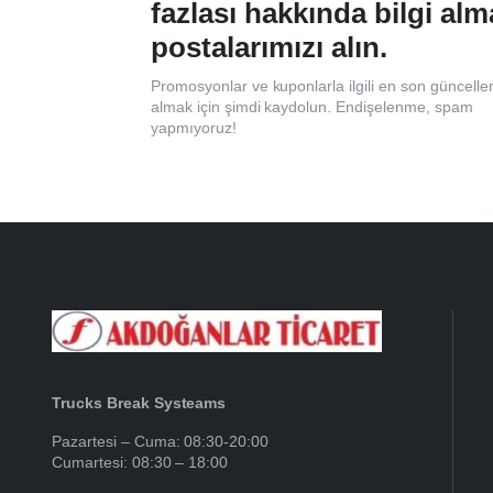
fazlası hakkında bilgi alm
postalarımızı alın.
Promosyonlar ve kuponlarla ilgili en son güncelle
almak için şimdi kaydolun. Endişelenme, spam
yapmıyoruz!
Trucks Break Systeams
Pazartesi – Cuma: 08:30-20:00
Cumartesi: 08:30 – 18:00