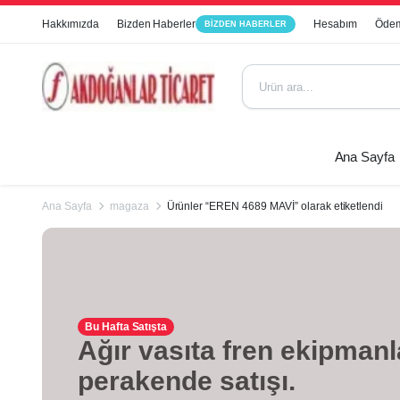
Hakkımızda
Bizden Haberler
Hesabım
Ödem
BIZDEN HABERLER
Ana Sayfa
Ana Sayfa
magaza
Ürünler “EREN 4689 MAVİ” olarak etiketlendi
Bu Hafta Satışta
Ağır vasıta fren ekipmanl
perakende satışı.