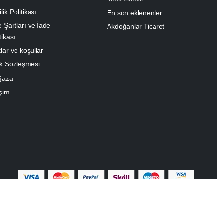
ilik Politikası
En son eklenenler
e Şartları ve İade
Akdoğanlar Ticaret
tikası
lar ve koşullar
k Sözleşmesi
ğaza
işim