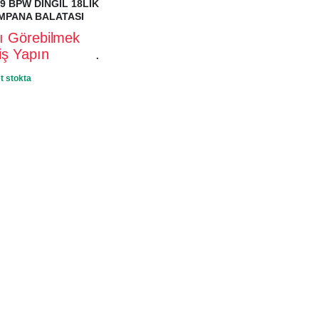
9 BPW DİNGİL 18LİK
MPANA BALATASI
rı Görebilmek
riş Yapın
.
t stokta