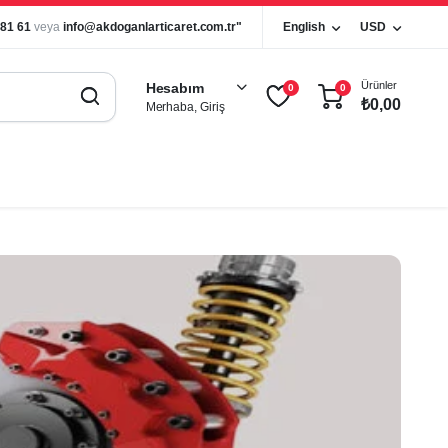
 81 61
veya
info@akdoganlarticaret.com.tr"
English
USD
Ürünler
Hesabım
0
0
₺
0,00
Merhaba, Giriş