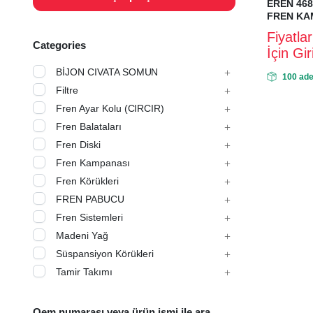
EREN 468
FREN KA
Fiyatla
Categories
İçin Gi
BİJON CIVATA SOMUN
100 ade
Filtre
Fren Ayar Kolu (CIRCIR)
Fren Balataları
Fren Diski
Fren Kampanası
Fren Körükleri
FREN PABUCU
Fren Sistemleri
Madeni Yağ
Süspansiyon Körükleri
Tamir Takımı
Oem numarası veya ürün ismi ile ara