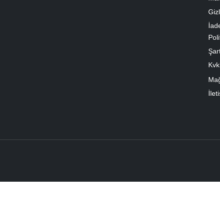
Gizl
İad
Poli
Şart
Kvk
Ma
İlet