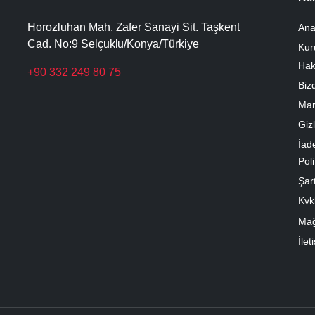
Horozluhan Mah. Zafer Sanayi Sit. Taşkent
Ana
Cad. No:9 Selçuklu/Konya/Türkiye
Kur
Hak
+90 332 249 80 75
Biz
Mar
Gizl
İad
Poli
Şart
Kvk
Ma
İlet