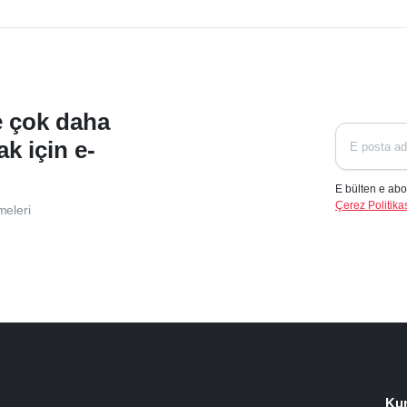
ve çok daha
ak için e-
E bülten e abo
Çerez Politikas
meleri
Ku