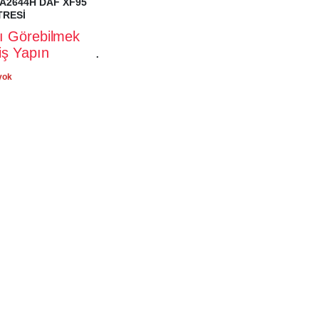
A2644H DAF XF95
TRESİ
rı Görebilmek
riş Yapın
.
yok