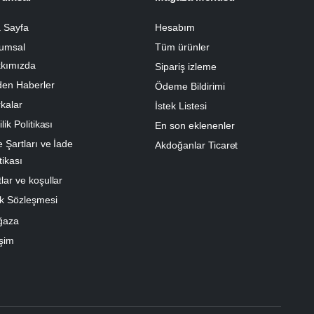
 Sayfa
Hesabım
umsal
Tüm ürünler
kımızda
Sipariş izleme
den Haberler
Ödeme Bildirimi
kalar
İstek Listesi
ilik Politikası
En son eklenenler
e Şartları ve İade
Akdoğanlar Ticaret
tikası
lar ve koşullar
k Sözleşmesi
ğaza
işim