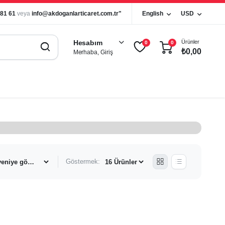
 81 61
veya
info@akdoganlarticaret.com.tr"
English
USD
Ürünler
Hesabım
0
0
₺
0,00
Merhaba, Giriş
Göstermek: