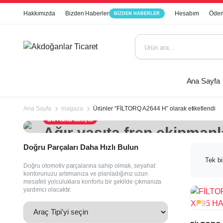
Hakkımızda
Bizden Haberler
Hesabım
Ödem
BIZDEN HABERLER
Ana Sayfa
Ana Sayfa
magaza
Ürünler “FİLTORQ A2644 H” olarak etiketlendi
Bu Hafta Satışta
Ağır vasıta fren ekipmanl
perakende satışı.
Doğru Parçaları Daha Hızlı Bulun
Tek bi
Doğru otomotiv parçalarına sahip olmak, seyahat
konforunuzu artırmanıza ve planladığınız uzun
mesafeli yolculuklara konforlu bir şekilde çıkmanıza
yardımcı olacaktır.