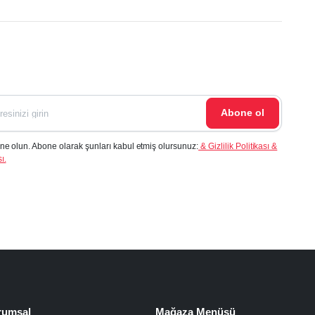
Abone ol
ne olun. Abone olarak şunları kabul etmiş olursunuz:
& Gizlilik Politikası &
ı.
rumsal
Mağaza Menüsü