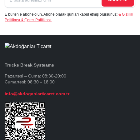
E bülten e abone olun. Abone olarak şunları kabul etmiş olursunuz:
& Gizlilik
Politikası & Çerez Politikası.
Trucks Break Systeams
Pazartesi – Cuma: 08:30-20:00
Cumartesi: 08:30 – 18:00
info@akdoganlarticaret.com.tr