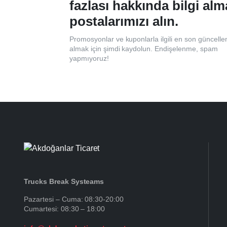
fazlası hakkında bilgi alm
postalarımızı alın.
Promosyonlar ve kuponlarla ilgili en son güncelle
almak için şimdi kaydolun. Endişelenme, spam
yapmıyoruz!
Trucks Break Systeams
Pazartesi – Cuma: 08:30-20:00
Cumartesi: 08:30 – 18:00