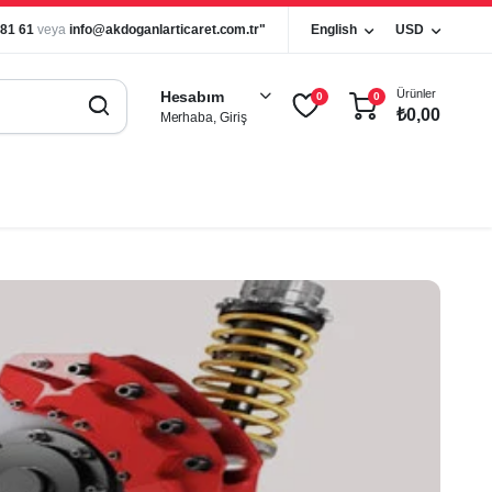
 81 61
veya
info@akdoganlarticaret.com.tr"
English
USD
Ürünler
Hesabım
0
0
₺
0,00
Merhaba, Giriş