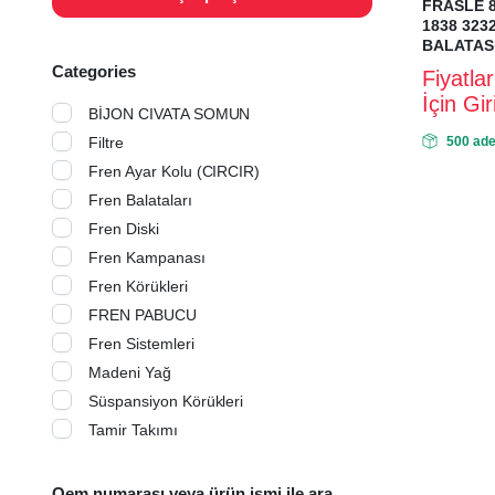
FRASLE 
1838 32
BALATAS
Categories
Fiyatla
İçin Gi
BİJON CIVATA SOMUN
Filtre
500 ade
Fren Ayar Kolu (CIRCIR)
Fren Balataları
Fren Diski
Fren Kampanası
Fren Körükleri
FREN PABUCU
Fren Sistemleri
Madeni Yağ
Süspansiyon Körükleri
Tamir Takımı
Oem numarası veya ürün ismi ile ara