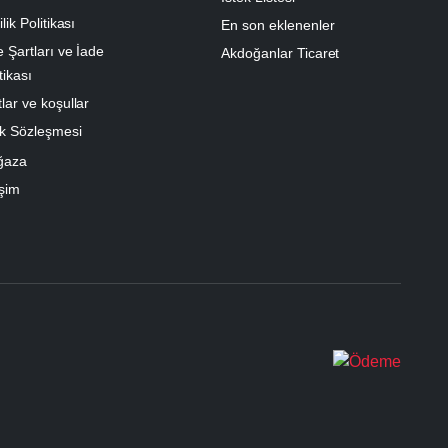
ilik Politikası
En son eklenenler
e Şartları ve İade
Akdoğanlar Ticaret
tikası
lar ve koşullar
k Sözleşmesi
ğaza
işim