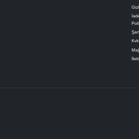
Gizl
İad
Poli
Şart
Kvk
Ma
İlet