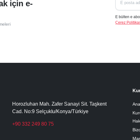
ak için e-
E bülten e abo
Çerez Politikas
meleri
Ku
Horozluhan Mah. Zafer Sanayi Sit. Taşkent
Ana
Cad. No:9 Selçuklu/Konya/Türkiye
Kur
Hak
+90 332 249 80 75
Biz
Mar