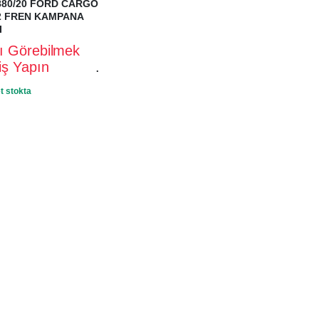
880/20 FORD CARGO
32 FREN KAMPANA
I
rı Görebilmek
riş Yapın
.
t stokta