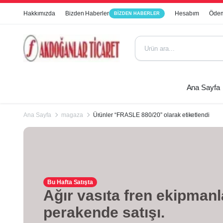
Hakkımızda
Bizden Haberler
Hesabım
Ödem
BIZDEN HABERLER
Ana Sayfa
Ana Sayfa
magaza
Ürünler “FRASLE 880/20” olarak etiketlendi
Bu Hafta Satışta
Ağır vasıta fren ekipmanl
perakende satışı.