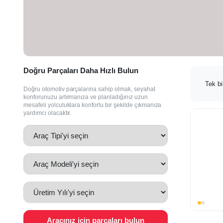
Doğru Parçaları Daha Hızlı Bulun
Tek bi
Doğru otomotiv parçalarına sahip olmak, seyahat
konforunuzu artırmanıza ve planladığınız uzun
mesafeli yolculuklara konforlu bir şekilde çıkmanıza
yardımcı olacaktır.
Aracınız için parçaları bulun