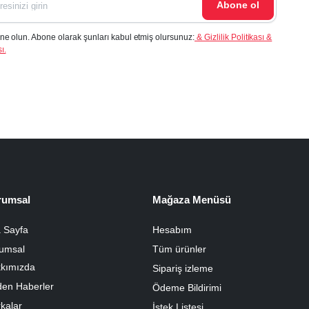
Abone ol
ne olun. Abone olarak şunları kabul etmiş olursunuz:
& Gizlilik Politikası &
ı.
rumsal
Mağaza Menüsü
 Sayfa
Hesabım
umsal
Tüm ürünler
kımızda
Sipariş izleme
den Haberler
Ödeme Bildirimi
kalar
İstek Listesi