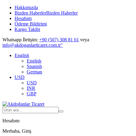
Hakkımızda
Bizden Haberler
Bizden Haberler
Hesabım
Ödeme Bildirimi
Kargo Takibi
Whatsapp İletişim:
+90 (507) 308 81 61
veya
info@akdoganlarticaret.com.tr"
English
English
Spanish
German
USD
USD
INR
GBP
Hesabım
Merhaba, Giriş