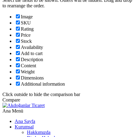
Select the fields to be shown. Others will be hidden. Drag and drop
to rearrange the order.
Image
SKU
Rating
Price
Stock
Availability
Add to cart
Description
Content
Weight
Dimensions
Additional information
Click outside to hide the comparison bar
Compare
Ana Menü
Ana Sayfa
Kurumsal
Hakkımızda