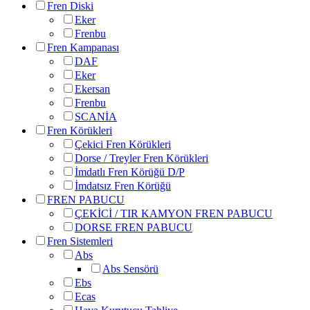
Fren Diski
Eker
Frenbu
Fren Kampanası
DAF
Eker
Ekersan
Frenbu
SCANİA
Fren Körükleri
Çekici Fren Körükleri
Dorse / Treyler Fren Körükleri
İmdatlı Fren Körüğü D/P
İmdatsız Fren Körüğü
FREN PABUCU
ÇEKİCİ / TIR KAMYON FREN PABUCU
DORSE FREN PABUCU
Fren Sistemleri
Abs
Abs Sensörü
Ebs
Ecas