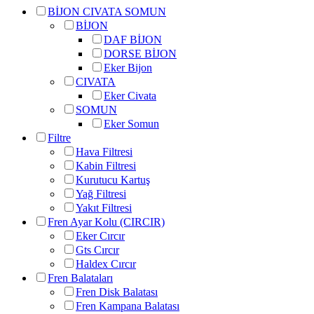
BİJON CIVATA SOMUN
BİJON
DAF BİJON
DORSE BİJON
Eker Bijon
CIVATA
Eker Civata
SOMUN
Eker Somun
Filtre
Hava Filtresi
Kabin Filtresi
Kurutucu Kartuş
Yağ Filtresi
Yakıt Filtresi
Fren Ayar Kolu (CIRCIR)
Eker Cırcır
Gts Cırcır
Haldex Cırcır
Fren Balataları
Fren Disk Balatası
Fren Kampana Balatası