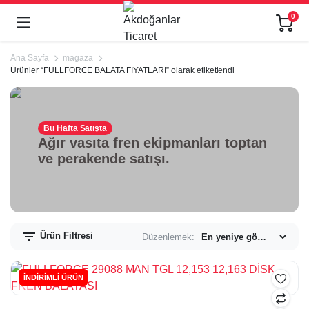
0
Ana Sayfa
magaza
Ürünler “FULLFORCE BALATA FİYATLARI” olarak etiketlendi
Bu Hafta Satışta
Ağır vasıta fren ekipmanları toptan
ve perakende satışı.
Ürün Filtresi
Düzenlemek:
İNDİRİMLİ ÜRÜN