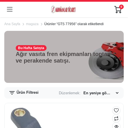
0
Ana Sayfa
magaza
Ürünler “GTS 77956” olarak etiketlendi
Bu Hafta Satışta
Ağır vasıta fren ekipmanları toptan
ve perakende satışı.
Ürün Filtresi
Düzenlemek: