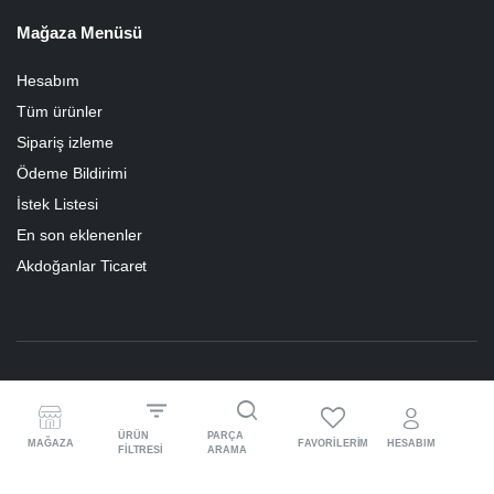
Mağaza Menüsü
Hesabım
Tüm ürünler
Sipariş izleme
Ödeme Bildirimi
İstek Listesi
En son eklenenler
Akdoğanlar Ticaret
Copyright 2023 © Akdoğanlar Ticaret Tüm Hakları Saklıdır
ÜRÜN
PARÇA
MAĞAZA
FAVORILERIM
HESABIM
FILTRESI
ARAMA