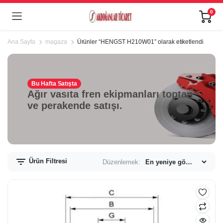
0
Ana Sayfa
magaza
Ürünler “HENGST H210W01” olarak etiketlendi
Bu Hafta Satışta
Ağır vasıta fren ekipmanları toptan
ve perakende satışı.
Ürün Filtresi
Düzenlemek: