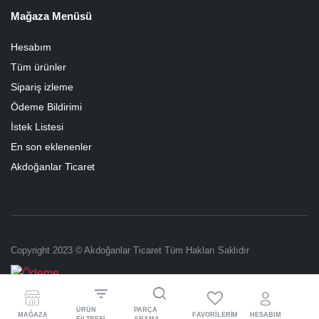
Mağaza Menüsü
Hesabım
Tüm ürünler
Sipariş izleme
Ödeme Bildirimi
İstek Listesi
En son eklenenler
Akdoğanlar Ticaret
Copyright 2023 © Akdoğanlar Ticaret Tüm Hakları Saklıdır
ÜRÜN
PARÇA
MAĞAZA
FAVORILERIM
HESABIM