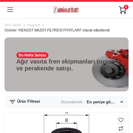
0
Ana Sayfa
magaza
Ürünler “HENGST MAZOT FİLTRESİ FİYATLARI” olarak etiketlendi
Bu Hafta Satışta
Ağır vasıta fren ekipmanları toptan
ve perakende satışı.
Ürün Filtresi
Düzenlemek: