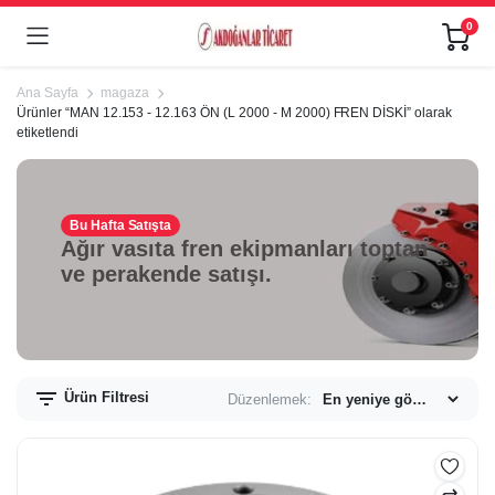
0
Ana Sayfa
magaza
Ürünler “MAN 12.153 - 12.163 ÖN (L 2000 - M 2000) FREN DİSKİ” olarak
etiketlendi
Bu Hafta Satışta
Ağır vasıta fren ekipmanları toptan
ve perakende satışı.
Ürün Filtresi
Düzenlemek: