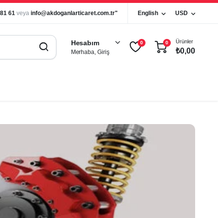
 81 61
veya
info@akdoganlarticaret.com.tr"
English
USD
Ürünler
Hesabım
0
0
₺
0,00
Merhaba, Giriş