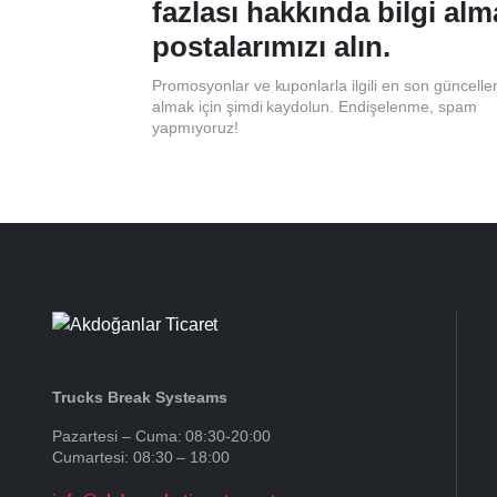
fazlası hakkında bilgi alm
postalarımızı alın.
Promosyonlar ve kuponlarla ilgili en son güncelle
almak için şimdi kaydolun. Endişelenme, spam
yapmıyoruz!
Trucks Break Systeams
Pazartesi – Cuma: 08:30-20:00
Cumartesi: 08:30 – 18:00