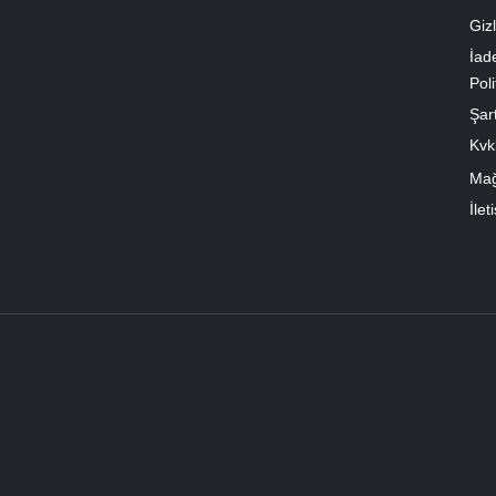
Gizl
İad
Poli
Şart
Kvk
Ma
İlet