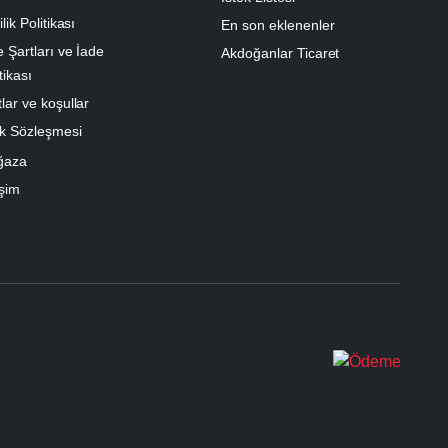
ilik Politikası
En son eklenenler
e Şartları ve İade
Akdoğanlar Ticaret
tikası
lar ve koşullar
k Sözleşmesi
ğaza
işim