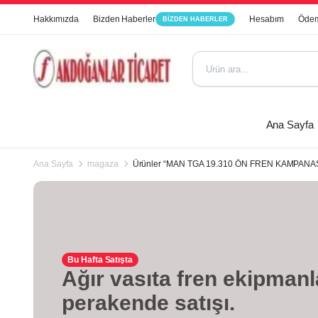
Hakkımızda
Bizden Haberler
Hesabım
Ödem
BIZDEN HABERLER
Ana Sayfa
Ana Sayfa
magaza
Ürünler “MAN TGA 19.310 ÖN FREN KAMPANASI” 
Bu Hafta Satışta
Ağır vasıta fren ekipmanl
perakende satışı.