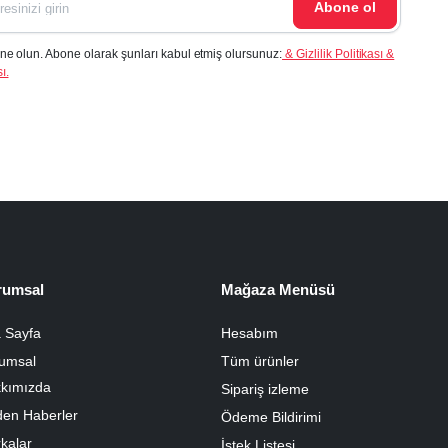
Abone ol
ne olun. Abone olarak şunları kabul etmiş olursunuz:
& Gizlilik Politikası &
ı.
rumsal
Mağaza Menüsü
 Sayfa
Hesabım
umsal
Tüm ürünler
kımızda
Sipariş izleme
den Haberler
Ödeme Bildirimi
kalar
İstek Listesi