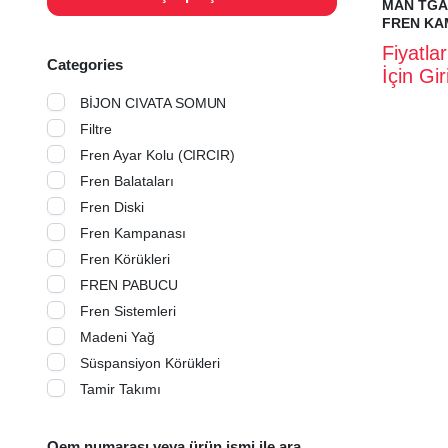
MAN TGA
FREN KA
Fiyatla
Categories
İçin Gi
BİJON CIVATA SOMUN
Filtre
Fren Ayar Kolu (CIRCIR)
Fren Balataları
Fren Diski
Fren Kampanası
Fren Körükleri
FREN PABUCU
Fren Sistemleri
Madeni Yağ
Süspansiyon Körükleri
Tamir Takımı
Oem numarası veya ürün ismi ile ara