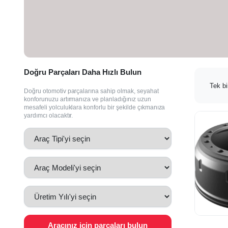
Doğru Parçaları Daha Hızlı Bulun
Tek bi
Doğru otomotiv parçalarına sahip olmak, seyahat
konforunuzu artırmanıza ve planladığınız uzun
mesafeli yolculuklara konforlu bir şekilde çıkmanıza
yardımcı olacaktır.
Aracınız için parçaları bulun