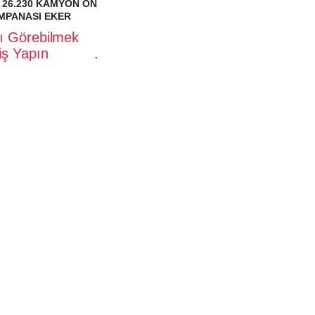
 26.230 KAMYON ÖN
MPANASI EKER
rı Görebilmek
riş Yapın
.