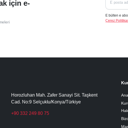
ak için e-
E bülten e abo
Çerez Politikas
meleri
Ku
Horozluhan Mah. Zafer Sanayi Sit. Taşkent
Ana
Cad. No:9 Selçuklu/Konya/Türkiye
Kur
Hak
+90 332 249 80 75
Biz
Mar