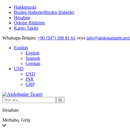
Hakkımızda
Bizden Haberler
Bizden Haberler
Hesabım
Ödeme Bildirimi
Kargo Takibi
Whatsapp İletişim:
+90 (507) 308 81 61
veya
info@akdoganlarticaret
English
English
Spanish
German
USD
USD
INR
GBP
Hesabım
Merhaba, Giriş