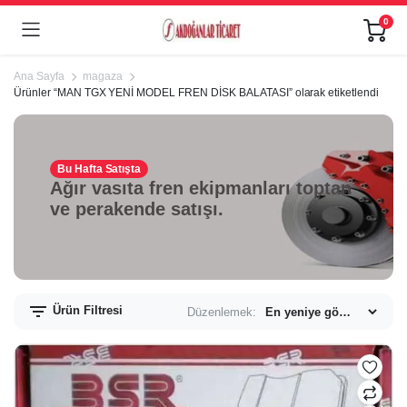
0
Ana Sayfa
magaza
Ürünler “MAN TGX YENİ MODEL FREN DİSK BALATASI” olarak etiketlendi
Bu Hafta Satışta
Ağır vasıta fren ekipmanları toptan
ve perakende satışı.
Ürün Filtresi
Düzenlemek: