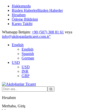
Hakkımızda
Bizden Haberler
Bizden Haberler
Hesabım
Ödeme Bildirimi
Kargo Takibi
Whatsapp İletişim:
+90 (507) 308 81 61
veya
info@akdoganlarticaret.com.tr"
English
English
Spanish
German
USD
USD
INR
GBP
Hesabım
Merhaba, Giriş