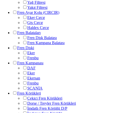
Yağ Filtresi
Yakıt Filtresi
Fren Ayar Kolu (CIRCIR)
Eker Cırcır
Gts Cırcır
Haldex Cırcır
Fren Balataları
Fren Disk Balatası
Fren Kampana Balatası
Fren Diski
Eker
Frenbu
Fren Kampanası
DAF
Eker
Ekersan
Frenbu
SCANİA
Fren Körükleri
Çekici Fren Körükleri
Dorse / Treyler Fren Körükleri
İmdatlı Fren Körüğü D/P