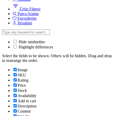
Ürün Filtresi
Parça Arama
Favorilerim
Hesabım
Hide similarities
Highlight differences
Select the fields to be shown. Others will be hidden. Drag and drop
to rearrange the order.
Image
SKU
Rating
Price
Stock
Availability
Add to cart
Description
Content