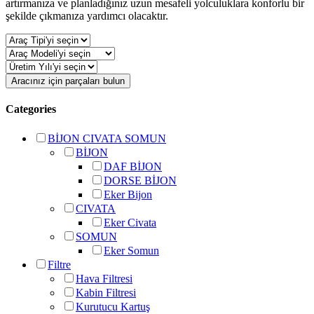
artırmanıza ve planladığınız uzun mesafeli yolculuklara konforlu bir
şekilde çıkmanıza yardımcı olacaktır.
Aracınız için parçaları bulun
Categories
BİJON CIVATA SOMUN
BİJON
DAF BİJON
DORSE BİJON
Eker Bijon
CIVATA
Eker Civata
SOMUN
Eker Somun
Filtre
Hava Filtresi
Kabin Filtresi
Kurutucu Kartuş