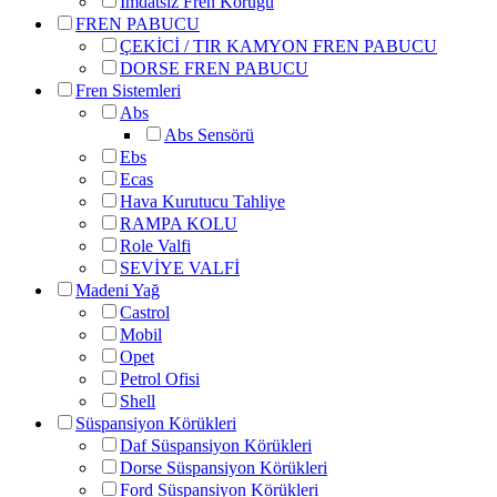
İmdatsız Fren Körüğü
FREN PABUCU
ÇEKİCİ / TIR KAMYON FREN PABUCU
DORSE FREN PABUCU
Fren Sistemleri
Abs
Abs Sensörü
Ebs
Ecas
Hava Kurutucu Tahliye
RAMPA KOLU
Role Valfi
SEVİYE VALFİ
Madeni Yağ
Castrol
Mobil
Opet
Petrol Ofisi
Shell
Süspansiyon Körükleri
Daf Süspansiyon Körükleri
Dorse Süspansiyon Körükleri
Ford Süspansiyon Körükleri