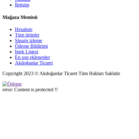
İletişim
Mağaza Menüsü
Hesabım
Tüm ürünler
Sipariş izleme
Ödeme Bildirimi
İstek Listesi
En son eklenenler
Akdoğanlar Ticaret
Copyright 2023 © Akdoğanlar Ticaret Tüm Hakları Saklıdır
error:
Content is protected !!